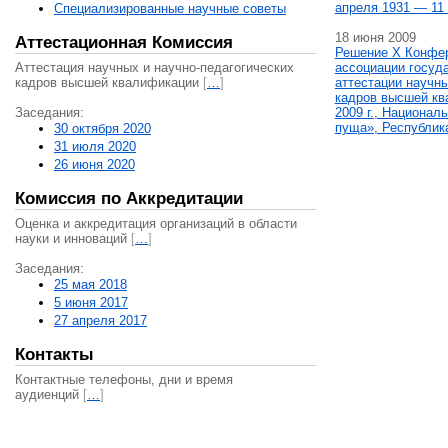
апреля 1931 — 11 
Специализированные научные советы
18 июня 2009
Аттестационная Комиссия
Решение X Конфе
Аттестация научных и научно-педагогических
ассоциации госуд
кадров высшей квалификации
[
…
]
аттестации научны
кадров высшей кв
Заседания:
2009 г., Национал
пуща», Республик
30 октября 2020
31 июля 2020
26 июня 2020
Комиссия по Аккредитации
Оценка и аккредитация организаций в области
науки и инноваций
[
…
]
Заседания:
25 мая 2018
5 июня 2017
27 апреля 2017
Контакты
Контактные телефоны, дни и время
аудиенций
[
…
]