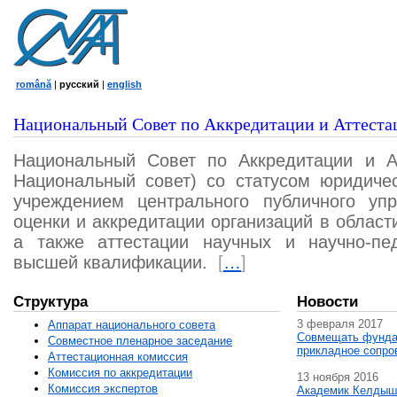
română
|
русский
|
english
Национальный Совет по Аккредитации и Аттеста
Национальный Совет по Аккредитации и А
Национальный совет) со статусом юридичес
учреждением центрального публичного уп
оценки и аккредитации организаций в област
а также аттестации научных и научно-пед
высшей квалификации.
[
…
]
Структура
Новости
3 февраля 2017
Аппарат национального совета
Совмещать фунда
Совместное пленарное заседание
прикладное сопро
Аттестационная комисcия
Комиссия по аккредитации
13 ноября 2016
Комиссия экспертов
Академик Келдыш