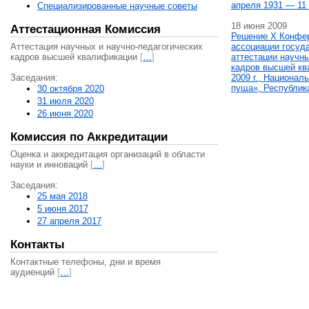
апреля 1931 — 11 
Специализированные научные советы
18 июня 2009
Аттестационная Комиссия
Решение X Конфе
Аттестация научных и научно-педагогических
ассоциации госуд
кадров высшей квалификации
[
…
]
аттестации научны
кадров высшей кв
Заседания:
2009 г., Национал
пуща», Республик
30 октября 2020
31 июля 2020
26 июня 2020
Комиссия по Аккредитации
Оценка и аккредитация организаций в области
науки и инноваций
[
…
]
Заседания:
25 мая 2018
5 июня 2017
27 апреля 2017
Контакты
Контактные телефоны, дни и время
аудиенций
[
…
]