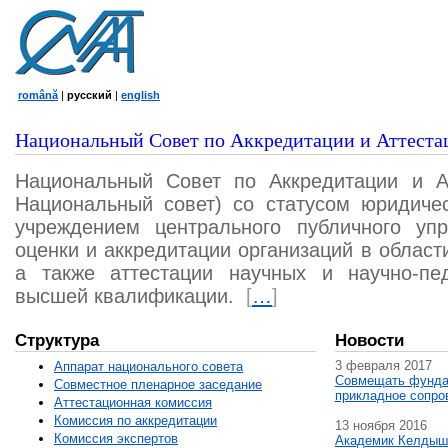
română
|
русский
|
english
Национальный Совет по Аккредитации и Аттеста
Национальный Совет по Аккредитации и А
Национальный совет) со статусом юридичес
учреждением центрального публичного уп
оценки и аккредитации организаций в област
а также аттестации научных и научно-пед
высшей квалификации.
[
…
]
Структура
Новости
3 февраля 2017
Аппарат национального совета
Совмещать фунда
Совместное пленарное заседание
прикладное сопро
Аттестационная комисcия
Комиссия по аккредитации
13 ноября 2016
Комиссия экспертов
Академик Келдыш