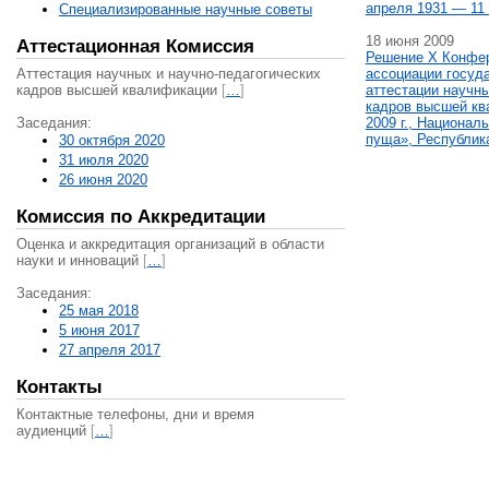
апреля 1931 — 11 
Специализированные научные советы
18 июня 2009
Аттестационная Комиссия
Решение X Конфе
Аттестация научных и научно-педагогических
ассоциации госуд
кадров высшей квалификации
[
…
]
аттестации научны
кадров высшей кв
Заседания:
2009 г., Национал
пуща», Республик
30 октября 2020
31 июля 2020
26 июня 2020
Комиссия по Аккредитации
Оценка и аккредитация организаций в области
науки и инноваций
[
…
]
Заседания:
25 мая 2018
5 июня 2017
27 апреля 2017
Контакты
Контактные телефоны, дни и время
аудиенций
[
…
]