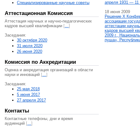
апреля 1931 — 11 
Специализированные научные советы
18 июня 2009
Аттестационная Комиссия
Решение X Конфе
Аттестация научных и научно-педагогических
ассоциации госуд
кадров высшей квалификации
[
…
]
аттестации научны
кадров высшей кв
Заседания:
2009 г., Национал
пуща», Республик
30 октября 2020
31 июля 2020
26 июня 2020
Комиссия по Аккредитации
Оценка и аккредитация организаций в области
науки и инноваций
[
…
]
Заседания:
25 мая 2018
5 июня 2017
27 апреля 2017
Контакты
Контактные телефоны, дни и время
аудиенций
[
…
]