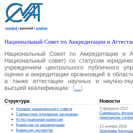
română
|
русский
|
english
Национальный Совет по Аккредитации и Аттеста
Национальный Совет по Аккредитации и А
Национальный совет) со статусом юридичес
учреждением центрального публичного уп
оценки и аккредитации организаций в област
а также аттестации научных и научно-пед
высшей квалификации.
[
…
]
Структура
Новости
3 февраля 2017
Аппарат национального совета
Совмещать фунда
Совместное пленарное заседание
прикладное сопро
Аттестационная комисcия
Комиссия по аккредитации
13 ноября 2016
Комиссия экспертов
Академик Келдыш