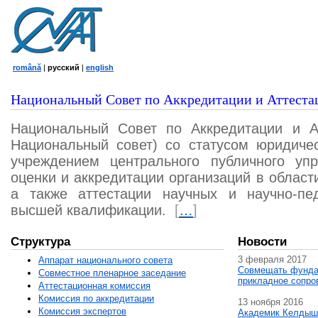
română
|
русский
|
english
Национальный Совет по Аккредитации и Аттеста
Национальный Совет по Аккредитации и А
Национальный совет) со статусом юридичес
учреждением центрального публичного уп
оценки и аккредитации организаций в област
а также аттестации научных и научно-пед
высшей квалификации.
[
…
]
Структура
Новости
3 февраля 2017
Аппарат национального совета
Совмещать фунда
Совместное пленарное заседание
прикладное сопро
Аттестационная комисcия
Комиссия по аккредитации
13 ноября 2016
Комиссия экспертов
Академик Келдыш