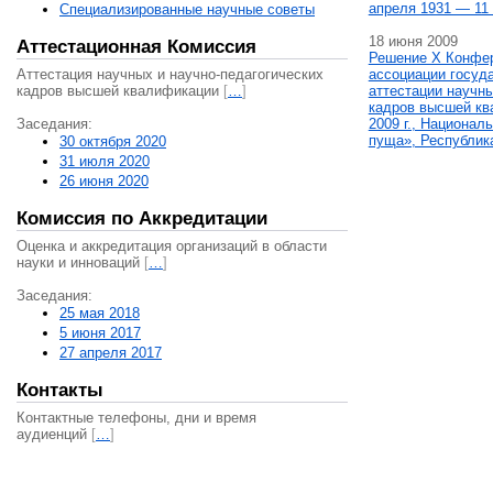
апреля 1931 — 11 
Специализированные научные советы
18 июня 2009
Аттестационная Комиссия
Решение X Конфе
Аттестация научных и научно-педагогических
ассоциации госуд
кадров высшей квалификации
[
…
]
аттестации научны
кадров высшей кв
Заседания:
2009 г., Национал
пуща», Республик
30 октября 2020
31 июля 2020
26 июня 2020
Комиссия по Аккредитации
Оценка и аккредитация организаций в области
науки и инноваций
[
…
]
Заседания:
25 мая 2018
5 июня 2017
27 апреля 2017
Контакты
Контактные телефоны, дни и время
аудиенций
[
…
]