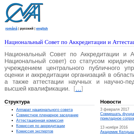
română
|
русский
|
english
Национальный Совет по Аккредитации и Аттеста
Национальный Совет по Аккредитации и А
Национальный совет) со статусом юридичес
учреждением центрального публичного уп
оценки и аккредитации организаций в област
а также аттестации научных и научно-пед
высшей квалификации.
[
…
]
Структура
Новости
3 февраля 2017
Аппарат национального совета
Совмещать фунда
Совместное пленарное заседание
прикладное сопро
Аттестационная комисcия
Комиссия по аккредитации
13 ноября 2016
Комиссия экспертов
Академик Келдыш