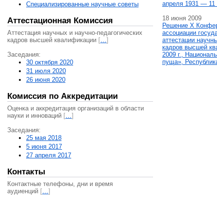
апреля 1931 — 11 
Специализированные научные советы
18 июня 2009
Аттестационная Комиссия
Решение X Конфе
Аттестация научных и научно-педагогических
ассоциации госуд
кадров высшей квалификации
[
…
]
аттестации научны
кадров высшей кв
Заседания:
2009 г., Национал
пуща», Республик
30 октября 2020
31 июля 2020
26 июня 2020
Комиссия по Аккредитации
Оценка и аккредитация организаций в области
науки и инноваций
[
…
]
Заседания:
25 мая 2018
5 июня 2017
27 апреля 2017
Контакты
Контактные телефоны, дни и время
аудиенций
[
…
]