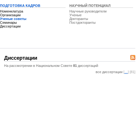
ПОДГОТОВКА КАДРОВ
НАУЧНЫЙ ПОТЕНЦИАЛ
Номенклатура
Научные руководители
Организации
Ученые
Ученые советы
Докторанты
Семинары
Постдокторанты
Диссертации
Диссертации
На рассмотрении в Национальном Совете
81
диссертаций
все диссертации
[
…
] [81]