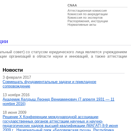
CNAA
Аттестационная комиссия
Комиссия по аккредитации
Комиссия по экспертов
Распоряжения, инструкции
Нормативные акты
ции
альный совет) со статусом юридического лица является учреждением
ации организаций в области науки и инноваций, а также аттестации
Новости
3 февраля 2017
Совмещать фундаментальные задачи и прикладное
сопровождение
13 ноября 2016
Академик Келдыш Леонид Вениаминович (7 апреля 1931 — 11
ноября 2016)
18 июня 2009
Решение X Конференции международной ассоциации
государственных органов аттестации научных и научно-
педагогических кадров высшей квалификации (МАГAT) 8-9 июня
2009 г., Национальный парк «Беловежская пуща», Республика