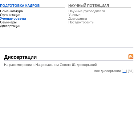
ПОДГОТОВКА КАДРОВ
НАУЧНЫЙ ПОТЕНЦИАЛ
Номенклатура
Научные руководители
Организации
Ученые
Ученые советы
Докторанты
Семинары
Постдокторанты
Диссертации
Диссертации
На рассмотрении в Национальном Совете
81
диссертаций
все диссертации
[
…
] [81]