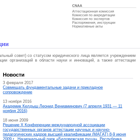
CNAA
Аттестационная комиссия
Комиссия по аккредитации
Комиссия по экспертов
Распоряжения, инструкции
Нормативные акты
ции
альный совет) со статусом юридического лица является учреждением
ации организаций в области науки и инноваций, а также аттестации
Новости
3 февраля 2017
Совмещать фундаментальные задачи и прикладное
сопровождение
13 ноября 2016
Академик Келдыш Леонид Вениаминович (7 апреля 1931 — 11
ноября 2016)
18 июня 2009
Решение X Конференции международной ассоциации
государственных органов аттестации научных и научно-
педагогических кадров высшей квалификации (МАГAT) 8-9 июня
2009 г., Национальный парк «Беловежская пуща», Республика