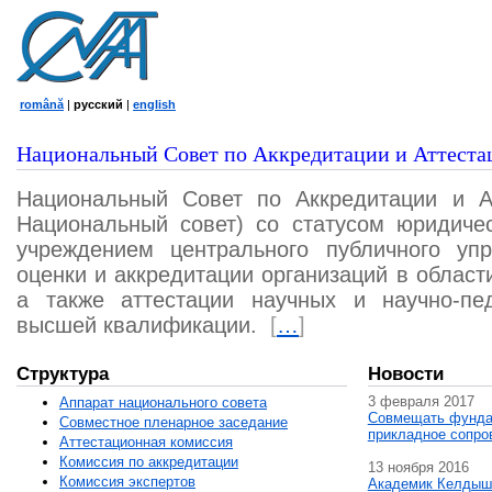
română
|
русский
|
english
Национальный Совет по Аккредитации и Аттеста
Национальный Совет по Аккредитации и А
Национальный совет) со статусом юридичес
учреждением центрального публичного уп
оценки и аккредитации организаций в област
а также аттестации научных и научно-пед
высшей квалификации.
[
…
]
Структура
Новости
3 февраля 2017
Аппарат национального совета
Совмещать фунда
Совместное пленарное заседание
прикладное сопро
Аттестационная комисcия
Комиссия по аккредитации
13 ноября 2016
Комиссия экспертов
Академик Келдыш