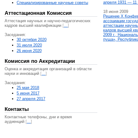
апреля 1931 — 11 
Специализированные научные советы
18 июня 2009
Аттестационная Комиссия
Решение X Конфе
Аттестация научных и научно-педагогических
ассоциации госуд
кадров высшей квалификации
[
…
]
аттестации научны
кадров высшей кв
Заседания:
2009 г., Национал
пуща», Республик
30 октября 2020
31 июля 2020
26 июня 2020
Комиссия по Аккредитации
Оценка и аккредитация организаций в области
науки и инноваций
[
…
]
Заседания:
25 мая 2018
5 июня 2017
27 апреля 2017
Контакты
Контактные телефоны, дни и время
аудиенций
[
…
]