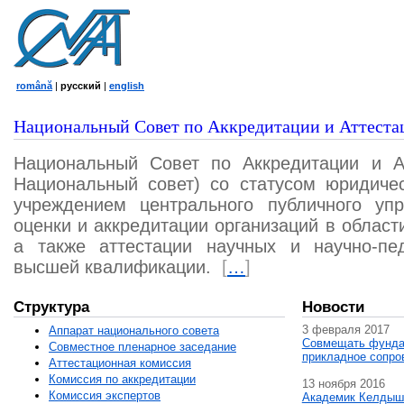
română
|
русский
|
english
Национальный Совет по Аккредитации и Аттеста
Национальный Совет по Аккредитации и А
Национальный совет) со статусом юридичес
учреждением центрального публичного уп
оценки и аккредитации организаций в област
а также аттестации научных и научно-пед
высшей квалификации.
[
…
]
Структура
Новости
3 февраля 2017
Аппарат национального совета
Совмещать фунда
Совместное пленарное заседание
прикладное сопро
Аттестационная комисcия
Комиссия по аккредитации
13 ноября 2016
Комиссия экспертов
Академик Келдыш