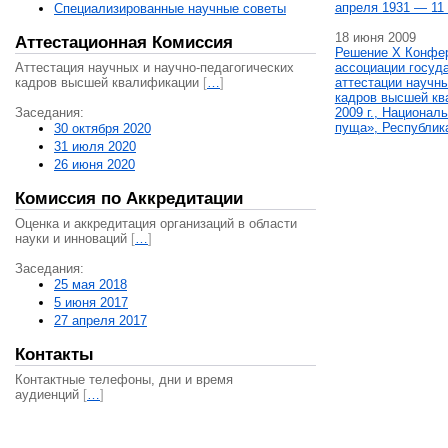
апреля 1931 — 11 
Специализированные научные советы
18 июня 2009
Аттестационная Комиссия
Решение X Конфе
Аттестация научных и научно-педагогических
ассоциации госуд
кадров высшей квалификации
[
…
]
аттестации научны
кадров высшей кв
Заседания:
2009 г., Национал
пуща», Республик
30 октября 2020
31 июля 2020
26 июня 2020
Комиссия по Аккредитации
Оценка и аккредитация организаций в области
науки и инноваций
[
…
]
Заседания:
25 мая 2018
5 июня 2017
27 апреля 2017
Контакты
Контактные телефоны, дни и время
аудиенций
[
…
]