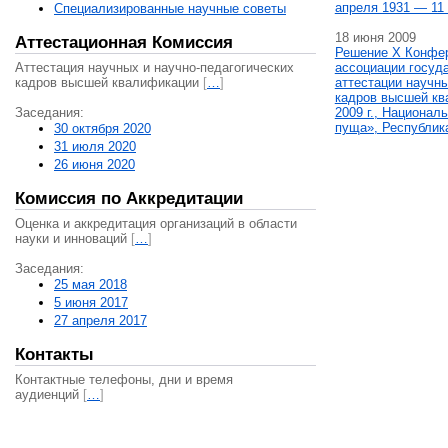
апреля 1931 — 11 
Специализированные научные советы
18 июня 2009
Аттестационная Комиссия
Решение X Конфе
Аттестация научных и научно-педагогических
ассоциации госуд
кадров высшей квалификации
[
…
]
аттестации научны
кадров высшей кв
Заседания:
2009 г., Национал
пуща», Республик
30 октября 2020
31 июля 2020
26 июня 2020
Комиссия по Аккредитации
Оценка и аккредитация организаций в области
науки и инноваций
[
…
]
Заседания:
25 мая 2018
5 июня 2017
27 апреля 2017
Контакты
Контактные телефоны, дни и время
аудиенций
[
…
]