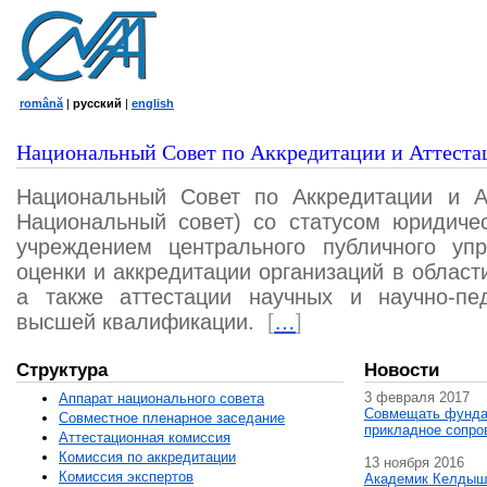
română
|
русский
|
english
Национальный Совет по Аккредитации и Аттеста
Национальный Совет по Аккредитации и А
Национальный совет) со статусом юридичес
учреждением центрального публичного уп
оценки и аккредитации организаций в област
а также аттестации научных и научно-пед
высшей квалификации.
[
…
]
Структура
Новости
3 февраля 2017
Аппарат национального совета
Совмещать фунда
Совместное пленарное заседание
прикладное сопро
Аттестационная комисcия
Комиссия по аккредитации
13 ноября 2016
Комиссия экспертов
Академик Келдыш