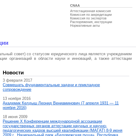
CNAA
Аттестационная комиссия
Комиссия по аккредитации
Комиссия по экспертов
Распоряжения, инструкции
Нормативные акты
ции
альный совет) со статусом юридического лица является учреждением
ации организаций в области науки и инноваций, а также аттестации
Новости
3 февраля 2017
Совмещать фундаментальные задачи и прикладное
сопровождение
13 ноября 2016
Академик Келдыш Леонид Вениаминович (7 апреля 1931 — 11
ноября 2016)
18 июня 2009
Решение X Конференции международной ассоциации
государственных органов аттестации научных и научно-
педагогических кадров высшей квалификации (МАГAT) 8-9 июня
2009 г., Национальный парк «Беловежская пуща», Республика