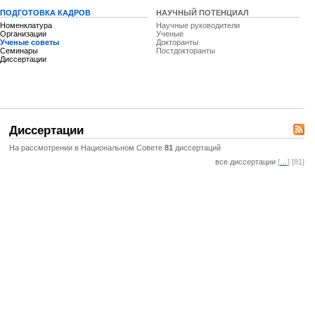
ПОДГОТОВКА КАДРОВ
НАУЧНЫЙ ПОТЕНЦИАЛ
Номенклатура
Научные руководители
Организации
Ученые
Ученые советы
Докторанты
Семинары
Постдокторанты
Диссертации
Диссертации
На рассмотрении в Национальном Совете
81
диссертаций
все диссертации
[
…
] [81]