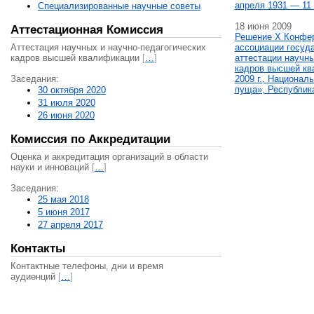
апреля 1931 — 11 
Специализированные научные советы
18 июня 2009
Аттестационная Комиссия
Решение X Конфе
Аттестация научных и научно-педагогических
ассоциации госуд
кадров высшей квалификации
[
…
]
аттестации научны
кадров высшей кв
Заседания:
2009 г., Национал
пуща», Республик
30 октября 2020
31 июля 2020
26 июня 2020
Комиссия по Аккредитации
Оценка и аккредитация организаций в области
науки и инноваций
[
…
]
Заседания:
25 мая 2018
5 июня 2017
27 апреля 2017
Контакты
Контактные телефоны, дни и время
аудиенций
[
…
]