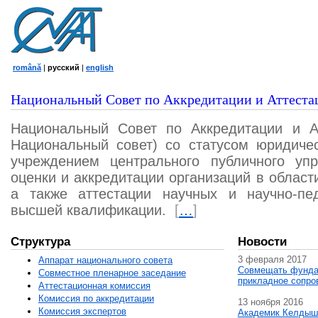
română
|
русский
|
english
Национальный Совет по Аккредитации и Аттеста
Национальный Совет по Аккредитации и А
Национальный совет) со статусом юридичес
учреждением центрального публичного уп
оценки и аккредитации организаций в област
а также аттестации научных и научно-пед
высшей квалификации.
[
…
]
Структура
Новости
3 февраля 2017
Аппарат национального совета
Совмещать фунда
Совместное пленарное заседание
прикладное сопро
Аттестационная комисcия
Комиссия по аккредитации
13 ноября 2016
Комиссия экспертов
Академик Келдыш