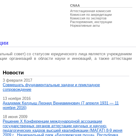
CNAA
Аттестационная комиссия
Комиссия по аккредитации
Комиссия по экспертов
Распоряжения, инструкции
Нормативные акты
ции
альный совет) со статусом юридического лица является учреждением
ации организаций в области науки и инноваций, а также аттестации
Новости
3 февраля 2017
Совмещать фундаментальные задачи и прикладное
сопровождение
13 ноября 2016
Академик Келдыш Леонид Вениаминович (7 апреля 1931 — 11
ноября 2016)
18 июня 2009
Решение X Конференции международной ассоциации
государственных органов аттестации научных и научно-
педагогических кадров высшей квалификации (МАГAT) 8-9 июня
2009 г., Национальный парк «Беловежская пуща», Республика