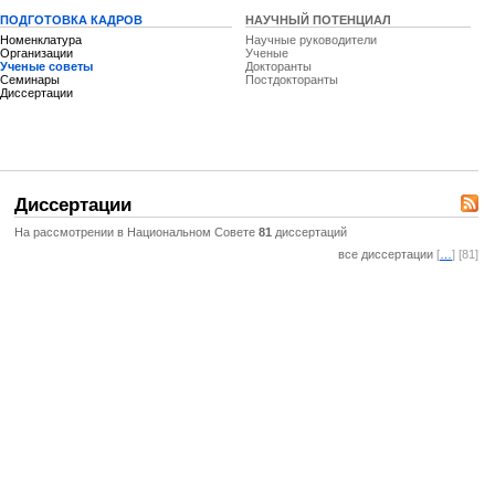
ПОДГОТОВКА КАДРОВ
НАУЧНЫЙ ПОТЕНЦИАЛ
Номенклатура
Научные руководители
Организации
Ученые
Ученые советы
Докторанты
Семинары
Постдокторанты
Диссертации
Диссертации
На рассмотрении в Национальном Совете
81
диссертаций
все диссертации
[
…
] [81]