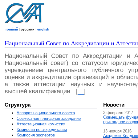
română
|
русский
|
english
Национальный Совет по Аккредитации и Аттеста
Национальный Совет по Аккредитации и А
Национальный совет) со статусом юридичес
учреждением центрального публичного уп
оценки и аккредитации организаций в област
а также аттестации научных и научно-пед
высшей квалификации.
[
…
]
Структура
Новости
3 февраля 2017
Аппарат национального совета
Совмещать фунда
Совместное пленарное заседание
прикладное сопро
Аттестационная комисcия
Комиссия по аккредитации
13 ноября 2016
Комиссия экспертов
Академик Келдыш