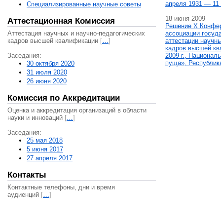
апреля 1931 — 11 
Специализированные научные советы
18 июня 2009
Аттестационная Комиссия
Решение X Конфе
Аттестация научных и научно-педагогических
ассоциации госуд
кадров высшей квалификации
[
…
]
аттестации научны
кадров высшей кв
Заседания:
2009 г., Национал
пуща», Республик
30 октября 2020
31 июля 2020
26 июня 2020
Комиссия по Аккредитации
Оценка и аккредитация организаций в области
науки и инноваций
[
…
]
Заседания:
25 мая 2018
5 июня 2017
27 апреля 2017
Контакты
Контактные телефоны, дни и время
аудиенций
[
…
]