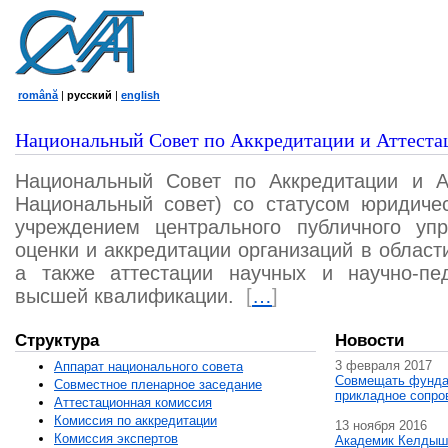
română
|
русский
|
english
Национальный Совет по Аккредитации и Аттеста
Национальный Совет по Аккредитации и А
Национальный совет) со статусом юридичес
учреждением центрального публичного уп
оценки и аккредитации организаций в област
а также аттестации научных и научно-пед
высшей квалификации.
[
…
]
Структура
Новости
3 февраля 2017
Аппарат национального совета
Совмещать фунда
Совместное пленарное заседание
прикладное сопро
Аттестационная комисcия
Комиссия по аккредитации
13 ноября 2016
Комиссия экспертов
Академик Келдыш