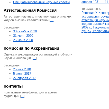
апреля 1931 — 11 
Специализированные научные советы
18 июня 2009
Аттестационная Комиссия
Решение X Конфе
Аттестация научных и научно-педагогических
ассоциации госуд
кадров высшей квалификации
[
…
]
аттестации научны
кадров высшей кв
Заседания:
2009 г., Национал
пуща», Республик
30 октября 2020
31 июля 2020
26 июня 2020
Комиссия по Аккредитации
Оценка и аккредитация организаций в области
науки и инноваций
[
…
]
Заседания:
25 мая 2018
5 июня 2017
27 апреля 2017
Контакты
Контактные телефоны, дни и время
аудиенций
[
…
]