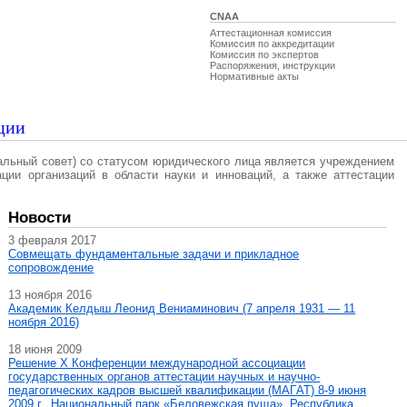
CNAA
Аттестационная комиссия
Комиссия по аккредитации
Комиссия по экспертов
Распоряжения, инструкции
Нормативные акты
ции
альный совет) со статусом юридического лица является учреждением
ации организаций в области науки и инноваций, а также аттестации
Новости
3 февраля 2017
Совмещать фундаментальные задачи и прикладное
сопровождение
13 ноября 2016
Академик Келдыш Леонид Вениаминович (7 апреля 1931 — 11
ноября 2016)
18 июня 2009
Решение X Конференции международной ассоциации
государственных органов аттестации научных и научно-
педагогических кадров высшей квалификации (МАГAT) 8-9 июня
2009 г., Национальный парк «Беловежская пуща», Республика