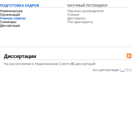
ПОДГОТОВКА КАДРОВ
НАУЧНЫЙ ПОТЕНЦИАЛ
Номенклатура
Научные руководители
Организации
Ученые
Ученые советы
Докторанты
Семинары
Постдокторанты
Диссертации
Диссертации
На рассмотрении в Национальном Совете
81
диссертаций
все диссертации
[
…
] [81]