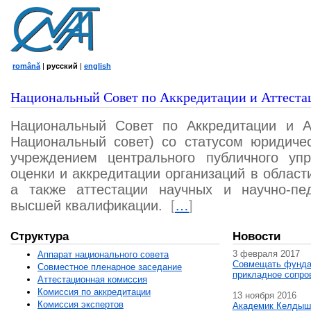
română
|
русский
|
english
Национальный Совет по Аккредитации и Аттеста
Национальный Совет по Аккредитации и А
Национальный совет) со статусом юридичес
учреждением центрального публичного уп
оценки и аккредитации организаций в област
а также аттестации научных и научно-пед
высшей квалификации.
[
…
]
Структура
Новости
3 февраля 2017
Аппарат национального совета
Совмещать фунда
Совместное пленарное заседание
прикладное сопро
Аттестационная комисcия
Комиссия по аккредитации
13 ноября 2016
Комиссия экспертов
Академик Келдыш