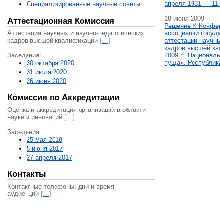
апреля 1931 — 11 
Специализированные научные советы
18 июня 2009
Аттестационная Комиссия
Решение X Конфе
Аттестация научных и научно-педагогических
ассоциации госуд
кадров высшей квалификации
[
…
]
аттестации научны
кадров высшей кв
Заседания:
2009 г., Национал
пуща», Республик
30 октября 2020
31 июля 2020
26 июня 2020
Комиссия по Аккредитации
Оценка и аккредитация организаций в области
науки и инноваций
[
…
]
Заседания:
25 мая 2018
5 июня 2017
27 апреля 2017
Контакты
Контактные телефоны, дни и время
аудиенций
[
…
]