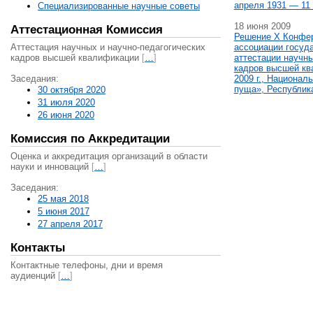
апреля 1931 — 11 
Специализированные научные советы
18 июня 2009
Аттестационная Комиссия
Решение X Конфе
Аттестация научных и научно-педагогических
ассоциации госуд
кадров высшей квалификации
[
…
]
аттестации научны
кадров высшей кв
Заседания:
2009 г., Национал
пуща», Республик
30 октября 2020
31 июля 2020
26 июня 2020
Комиссия по Аккредитации
Оценка и аккредитация организаций в области
науки и инноваций
[
…
]
Заседания:
25 мая 2018
5 июня 2017
27 апреля 2017
Контакты
Контактные телефоны, дни и время
аудиенций
[
…
]