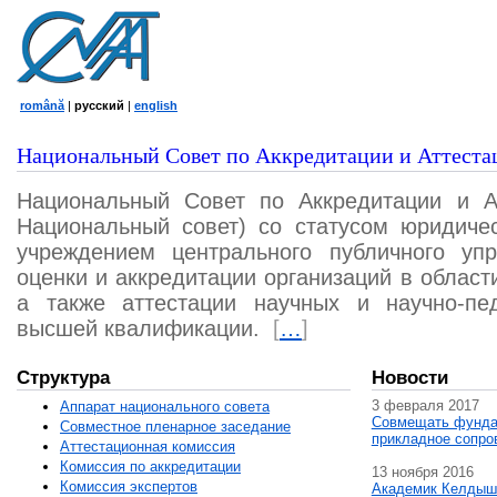
română
|
русский
|
english
Национальный Совет по Аккредитации и Аттеста
Национальный Совет по Аккредитации и А
Национальный совет) со статусом юридичес
учреждением центрального публичного уп
оценки и аккредитации организаций в област
а также аттестации научных и научно-пед
высшей квалификации.
[
…
]
Структура
Новости
3 февраля 2017
Аппарат национального совета
Совмещать фунда
Совместное пленарное заседание
прикладное сопро
Аттестационная комисcия
Комиссия по аккредитации
13 ноября 2016
Комиссия экспертов
Академик Келдыш