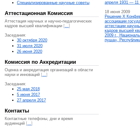
апреля 1931 — 11 
Специализированные научные советы
18 июня 2009
Аттестационная Комиссия
Решение X Конфе
Аттестация научных и научно-педагогических
ассоциации госуд
кадров высшей квалификации
[
…
]
аттестации научны
кадров высшей кв
Заседания:
2009 г., Национал
пуща», Республик
30 октября 2020
31 июля 2020
26 июня 2020
Комиссия по Аккредитации
Оценка и аккредитация организаций в области
науки и инноваций
[
…
]
Заседания:
25 мая 2018
5 июня 2017
27 апреля 2017
Контакты
Контактные телефоны, дни и время
аудиенций
[
…
]