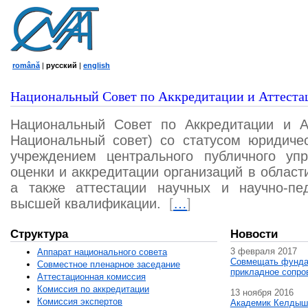
română
|
русский
|
english
Национальный Совет по Аккредитации и Аттеста
Национальный Совет по Аккредитации и А
Национальный совет) со статусом юридичес
учреждением центрального публичного уп
оценки и аккредитации организаций в област
а также аттестации научных и научно-пед
высшей квалификации.
[
…
]
Структура
Новости
3 февраля 2017
Аппарат национального совета
Совмещать фунда
Совместное пленарное заседание
прикладное сопро
Аттестационная комисcия
Комиссия по аккредитации
13 ноября 2016
Комиссия экспертов
Академик Келдыш