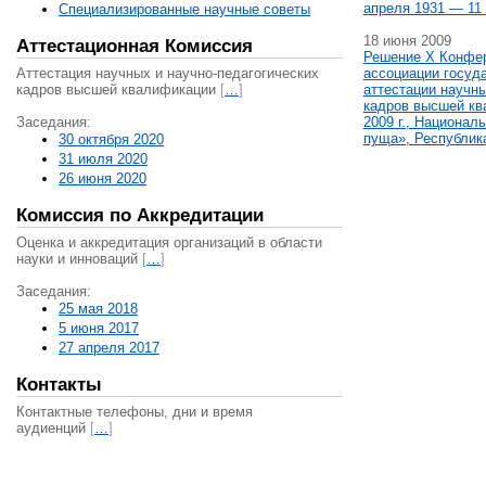
апреля 1931 — 11 
Специализированные научные советы
18 июня 2009
Аттестационная Комиссия
Решение X Конфе
Аттестация научных и научно-педагогических
ассоциации госуд
кадров высшей квалификации
[
…
]
аттестации научны
кадров высшей кв
Заседания:
2009 г., Национал
пуща», Республик
30 октября 2020
31 июля 2020
26 июня 2020
Комиссия по Аккредитации
Оценка и аккредитация организаций в области
науки и инноваций
[
…
]
Заседания:
25 мая 2018
5 июня 2017
27 апреля 2017
Контакты
Контактные телефоны, дни и время
аудиенций
[
…
]