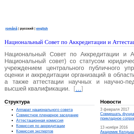
română
|
русский
|
english
Национальный Совет по Аккредитации и Аттеста
Национальный Совет по Аккредитации и А
Национальный совет) со статусом юридичес
учреждением центрального публичного уп
оценки и аккредитации организаций в област
а также аттестации научных и научно-пед
высшей квалификации.
[
…
]
Структура
Новости
3 февраля 2017
Аппарат национального совета
Совмещать фунда
Совместное пленарное заседание
прикладное сопро
Аттестационная комисcия
Комиссия по аккредитации
13 ноября 2016
Комиссия экспертов
Академик Келдыш