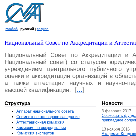
română
|
русский
|
english
Национальный Совет по Аккредитации и Аттеста
Национальный Совет по Аккредитации и А
Национальный совет) со статусом юридичес
учреждением центрального публичного уп
оценки и аккредитации организаций в област
а также аттестации научных и научно-пед
высшей квалификации.
[
…
]
Структура
Новости
3 февраля 2017
Аппарат национального совета
Совмещать фунда
Совместное пленарное заседание
прикладное сопро
Аттестационная комисcия
Комиссия по аккредитации
13 ноября 2016
Комиссия экспертов
Академик Келдыш