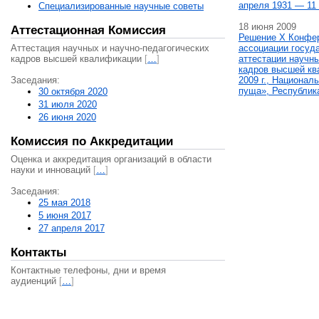
апреля 1931 — 11 
Специализированные научные советы
18 июня 2009
Аттестационная Комиссия
Решение X Конфе
Аттестация научных и научно-педагогических
ассоциации госуд
кадров высшей квалификации
[
…
]
аттестации научны
кадров высшей кв
Заседания:
2009 г., Национал
пуща», Республик
30 октября 2020
31 июля 2020
26 июня 2020
Комиссия по Аккредитации
Оценка и аккредитация организаций в области
науки и инноваций
[
…
]
Заседания:
25 мая 2018
5 июня 2017
27 апреля 2017
Контакты
Контактные телефоны, дни и время
аудиенций
[
…
]