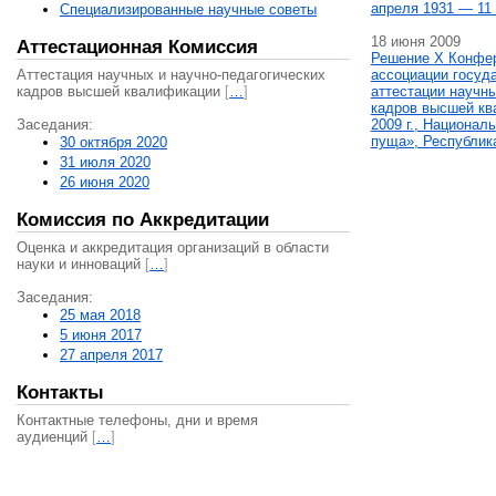
апреля 1931 — 11 
Специализированные научные советы
18 июня 2009
Аттестационная Комиссия
Решение X Конфе
Аттестация научных и научно-педагогических
ассоциации госуд
кадров высшей квалификации
[
…
]
аттестации научны
кадров высшей кв
Заседания:
2009 г., Национал
пуща», Республик
30 октября 2020
31 июля 2020
26 июня 2020
Комиссия по Аккредитации
Оценка и аккредитация организаций в области
науки и инноваций
[
…
]
Заседания:
25 мая 2018
5 июня 2017
27 апреля 2017
Контакты
Контактные телефоны, дни и время
аудиенций
[
…
]