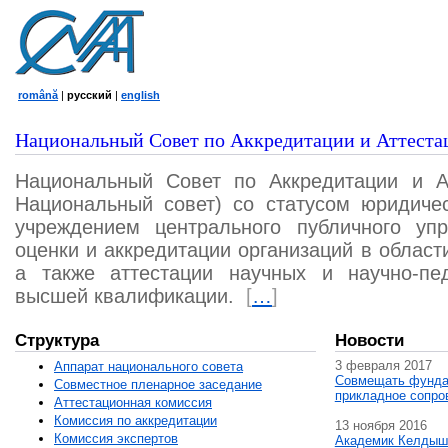
română
|
русский
|
english
Национальный Совет по Аккредитации и Аттеста
Национальный Совет по Аккредитации и А
Национальный совет) со статусом юридичес
учреждением центрального публичного уп
оценки и аккредитации организаций в област
а также аттестации научных и научно-пед
высшей квалификации.
[
…
]
Структура
Новости
3 февраля 2017
Аппарат национального совета
Совмещать фунда
Совместное пленарное заседание
прикладное сопро
Аттестационная комисcия
Комиссия по аккредитации
13 ноября 2016
Комиссия экспертов
Академик Келдыш