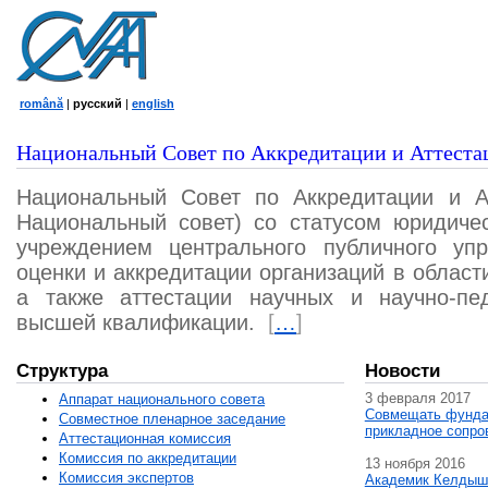
română
|
русский
|
english
Национальный Совет по Аккредитации и Аттеста
Национальный Совет по Аккредитации и А
Национальный совет) со статусом юридичес
учреждением центрального публичного уп
оценки и аккредитации организаций в област
а также аттестации научных и научно-пед
высшей квалификации.
[
…
]
Структура
Новости
3 февраля 2017
Аппарат национального совета
Совмещать фунда
Совместное пленарное заседание
прикладное сопро
Аттестационная комисcия
Комиссия по аккредитации
13 ноября 2016
Комиссия экспертов
Академик Келдыш