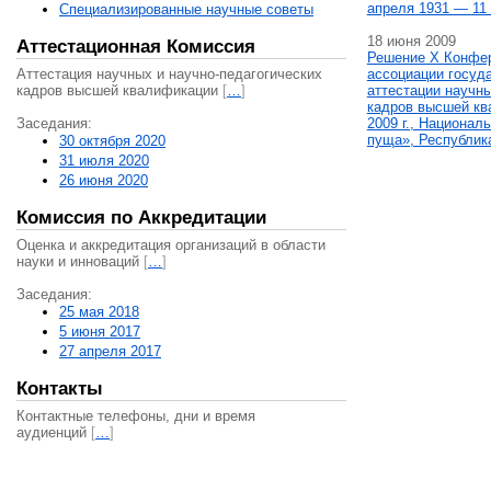
апреля 1931 — 11 
Специализированные научные советы
18 июня 2009
Аттестационная Комиссия
Решение X Конфе
Аттестация научных и научно-педагогических
ассоциации госуд
кадров высшей квалификации
[
…
]
аттестации научны
кадров высшей кв
Заседания:
2009 г., Национал
пуща», Республик
30 октября 2020
31 июля 2020
26 июня 2020
Комиссия по Аккредитации
Оценка и аккредитация организаций в области
науки и инноваций
[
…
]
Заседания:
25 мая 2018
5 июня 2017
27 апреля 2017
Контакты
Контактные телефоны, дни и время
аудиенций
[
…
]