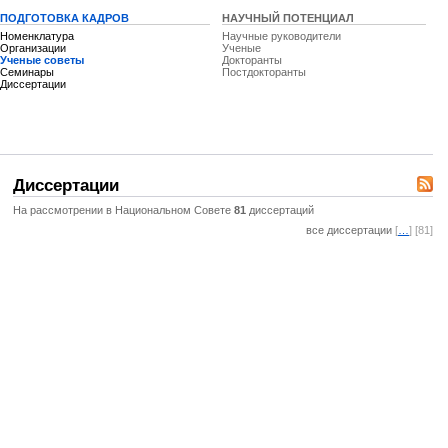
ПОДГОТОВКА КАДРОВ
НАУЧНЫЙ ПОТЕНЦИАЛ
Номенклатура
Научные руководители
Организации
Ученые
Ученые советы
Докторанты
Семинары
Постдокторанты
Диссертации
Диссертации
На рассмотрении в Национальном Совете
81
диссертаций
все диссертации
[
…
] [81]