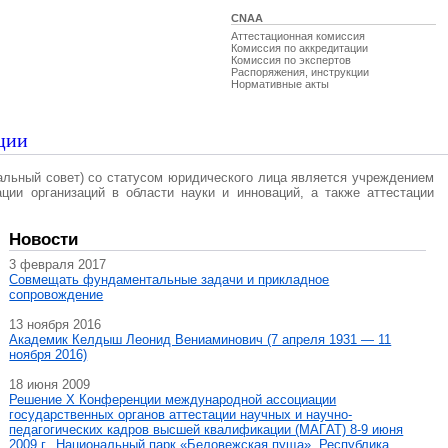
CNAA
Аттестационная комиссия
Комиссия по аккредитации
Комиссия по экспертов
Распоряжения, инструкции
Нормативные акты
ции
альный совет) со статусом юридического лица является учреждением
ации организаций в области науки и инноваций, а также аттестации
Новости
3 февраля 2017
Совмещать фундаментальные задачи и прикладное
сопровождение
13 ноября 2016
Академик Келдыш Леонид Вениаминович (7 апреля 1931 — 11
ноября 2016)
18 июня 2009
Решение X Конференции международной ассоциации
государственных органов аттестации научных и научно-
педагогических кадров высшей квалификации (МАГAT) 8-9 июня
2009 г., Национальный парк «Беловежская пуща», Республика