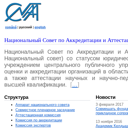
română
|
русский
|
english
Национальный Совет по Аккредитации и Аттеста
Национальный Совет по Аккредитации и А
Национальный совет) со статусом юридичес
учреждением центрального публичного уп
оценки и аккредитации организаций в област
а также аттестации научных и научно-пед
высшей квалификации.
[
…
]
Структура
Новости
3 февраля 2017
Аппарат национального совета
Совмещать фунда
Совместное пленарное заседание
прикладное сопро
Аттестационная комисcия
Комиссия по аккредитации
13 ноября 2016
Комиссия экспертов
Академик Келдыш