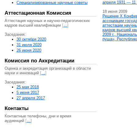
апреля 1931 — 11 
Специализированные научные советы
18 июня 2009
Аттестационная Комиссия
Решение X Конфе
Аттестация научных и научно-педагогических
ассоциации госуд
кадров высшей квалификации
[
…
]
аттестации научны
кадров высшей кв
Заседания:
2009 г., Национал
пуща», Республик
30 октября 2020
31 июля 2020
26 июня 2020
Комиссия по Аккредитации
Оценка и аккредитация организаций в области
науки и инноваций
[
…
]
Заседания:
25 мая 2018
5 июня 2017
27 апреля 2017
Контакты
Контактные телефоны, дни и время
аудиенций
[
…
]