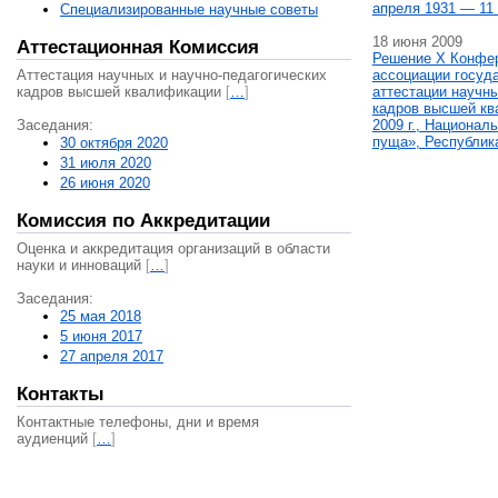
апреля 1931 — 11 
Специализированные научные советы
18 июня 2009
Аттестационная Комиссия
Решение X Конфе
Аттестация научных и научно-педагогических
ассоциации госуд
кадров высшей квалификации
[
…
]
аттестации научны
кадров высшей кв
Заседания:
2009 г., Национал
пуща», Республик
30 октября 2020
31 июля 2020
26 июня 2020
Комиссия по Аккредитации
Оценка и аккредитация организаций в области
науки и инноваций
[
…
]
Заседания:
25 мая 2018
5 июня 2017
27 апреля 2017
Контакты
Контактные телефоны, дни и время
аудиенций
[
…
]