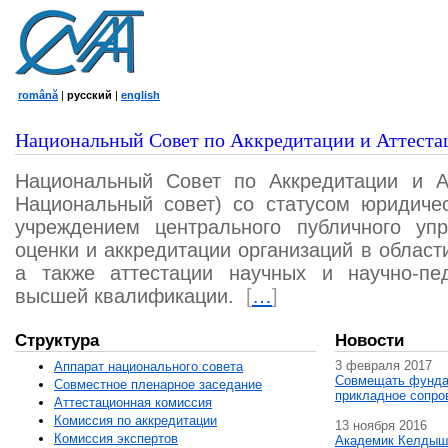
română
|
русский
|
english
Национальный Совет по Аккредитации и Аттеста
Национальный Совет по Аккредитации и А
Национальный совет) со статусом юридичес
учреждением центрального публичного уп
оценки и аккредитации организаций в област
а также аттестации научных и научно-пед
высшей квалификации.
[
…
]
Структура
Новости
3 февраля 2017
Аппарат национального совета
Совмещать фунда
Совместное пленарное заседание
прикладное сопро
Аттестационная комисcия
Комиссия по аккредитации
13 ноября 2016
Комиссия экспертов
Академик Келдыш