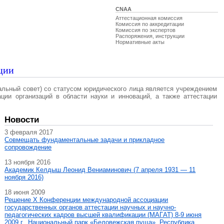
CNAA
Аттестационная комиссия
Комиссия по аккредитации
Комиссия по экспертов
Распоряжения, инструкции
Нормативные акты
ции
альный совет) со статусом юридического лица является учреждением
ации организаций в области науки и инноваций, а также аттестации
Новости
3 февраля 2017
Совмещать фундаментальные задачи и прикладное
сопровождение
13 ноября 2016
Академик Келдыш Леонид Вениаминович (7 апреля 1931 — 11
ноября 2016)
18 июня 2009
Решение X Конференции международной ассоциации
государственных органов аттестации научных и научно-
педагогических кадров высшей квалификации (МАГAT) 8-9 июня
2009 г., Национальный парк «Беловежская пуща», Республика