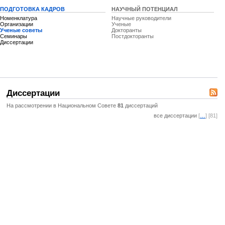
ПОДГОТОВКА КАДРОВ
НАУЧНЫЙ ПОТЕНЦИАЛ
Номенклатура
Научные руководители
Организации
Ученые
Ученые советы
Докторанты
Семинары
Постдокторанты
Диссертации
Диссертации
На рассмотрении в Национальном Совете
81
диссертаций
все диссертации
[
…
] [81]