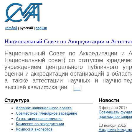
română
|
русский
|
english
Национальный Совет по Аккредитации и Аттеста
Национальный Совет по Аккредитации и А
Национальный совет) со статусом юридичес
учреждением центрального публичного уп
оценки и аккредитации организаций в област
а также аттестации научных и научно-пед
высшей квалификации.
[
…
]
Структура
Новости
3 февраля 2017
Аппарат национального совета
Совмещать фунда
Совместное пленарное заседание
прикладное сопро
Аттестационная комисcия
Комиссия по аккредитации
13 ноября 2016
Комиссия экспертов
Академик Келдыш