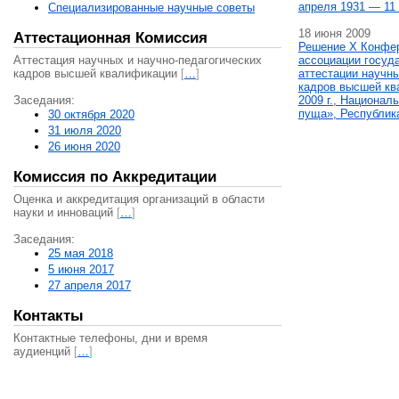
апреля 1931 — 11 
Специализированные научные советы
18 июня 2009
Аттестационная Комиссия
Решение X Конфе
Аттестация научных и научно-педагогических
ассоциации госуд
кадров высшей квалификации
[
…
]
аттестации научны
кадров высшей кв
Заседания:
2009 г., Национал
пуща», Республик
30 октября 2020
31 июля 2020
26 июня 2020
Комиссия по Аккредитации
Оценка и аккредитация организаций в области
науки и инноваций
[
…
]
Заседания:
25 мая 2018
5 июня 2017
27 апреля 2017
Контакты
Контактные телефоны, дни и время
аудиенций
[
…
]