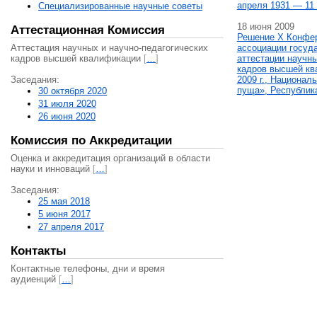
апреля 1931 — 11 
Специализированные научные советы
18 июня 2009
Аттестационная Комиссия
Решение X Конфе
Аттестация научных и научно-педагогических
ассоциации госуд
кадров высшей квалификации
[
…
]
аттестации научны
кадров высшей кв
Заседания:
2009 г., Национал
пуща», Республик
30 октября 2020
31 июля 2020
26 июня 2020
Комиссия по Аккредитации
Оценка и аккредитация организаций в области
науки и инноваций
[
…
]
Заседания:
25 мая 2018
5 июня 2017
27 апреля 2017
Контакты
Контактные телефоны, дни и время
аудиенций
[
…
]