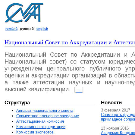
română
|
русский
|
english
Национальный Совет по Аккредитации и Аттеста
Национальный Совет по Аккредитации и А
Национальный совет) со статусом юридичес
учреждением центрального публичного уп
оценки и аккредитации организаций в област
а также аттестации научных и научно-пед
высшей квалификации.
[
…
]
Структура
Новости
3 февраля 2017
Аппарат национального совета
Совмещать фунда
Совместное пленарное заседание
прикладное сопро
Аттестационная комисcия
Комиссия по аккредитации
13 ноября 2016
Комиссия экспертов
Академик Келдыш