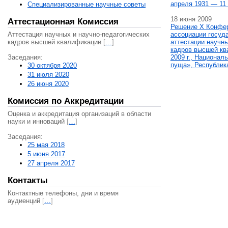
апреля 1931 — 11 
Специализированные научные советы
18 июня 2009
Аттестационная Комиссия
Решение X Конфе
Аттестация научных и научно-педагогических
ассоциации госуд
кадров высшей квалификации
[
…
]
аттестации научны
кадров высшей кв
Заседания:
2009 г., Национал
пуща», Республик
30 октября 2020
31 июля 2020
26 июня 2020
Комиссия по Аккредитации
Оценка и аккредитация организаций в области
науки и инноваций
[
…
]
Заседания:
25 мая 2018
5 июня 2017
27 апреля 2017
Контакты
Контактные телефоны, дни и время
аудиенций
[
…
]