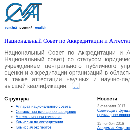
română
|
русский
|
english
Национальный Совет по Аккредитации и Аттеста
Национальный Совет по Аккредитации и А
Национальный совет) со статусом юридичес
учреждением центрального публичного уп
оценки и аккредитации организаций в област
а также аттестации научных и научно-пед
высшей квалификации.
[
…
]
Структура
Новости
3 февраля 2017
Аппарат национального совета
Совмещать фунда
Совместное пленарное заседание
прикладное сопро
Аттестационная комисcия
Комиссия по аккредитации
13 ноября 2016
Комиссия экспертов
Академик Келдыш