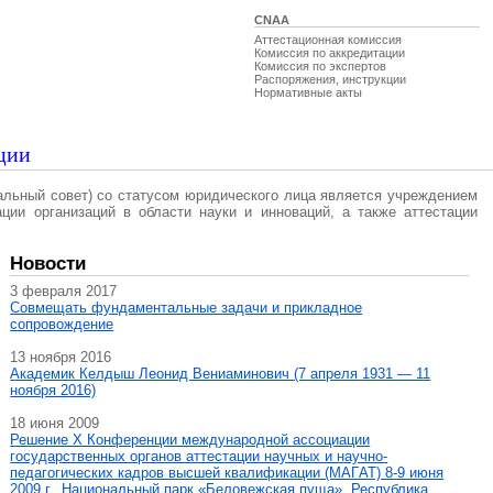
CNAA
Аттестационная комиссия
Комиссия по аккредитации
Комиссия по экспертов
Распоряжения, инструкции
Нормативные акты
ции
альный совет) со статусом юридического лица является учреждением
ации организаций в области науки и инноваций, а также аттестации
Новости
3 февраля 2017
Совмещать фундаментальные задачи и прикладное
сопровождение
13 ноября 2016
Академик Келдыш Леонид Вениаминович (7 апреля 1931 — 11
ноября 2016)
18 июня 2009
Решение X Конференции международной ассоциации
государственных органов аттестации научных и научно-
педагогических кадров высшей квалификации (МАГAT) 8-9 июня
2009 г., Национальный парк «Беловежская пуща», Республика