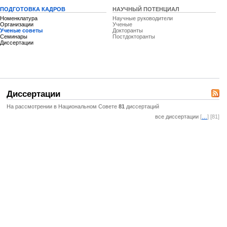
ПОДГОТОВКА КАДРОВ
НАУЧНЫЙ ПОТЕНЦИАЛ
Номенклатура
Научные руководители
Организации
Ученые
Ученые советы
Докторанты
Семинары
Постдокторанты
Диссертации
Диссертации
На рассмотрении в Национальном Совете
81
диссертаций
все диссертации
[
…
] [81]