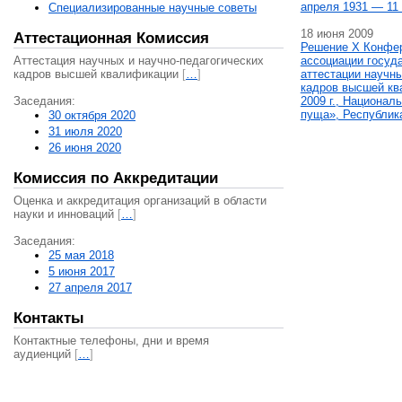
апреля 1931 — 11 
Специализированные научные советы
18 июня 2009
Аттестационная Комиссия
Решение X Конфе
Аттестация научных и научно-педагогических
ассоциации госуд
кадров высшей квалификации
[
…
]
аттестации научны
кадров высшей кв
Заседания:
2009 г., Национал
пуща», Республик
30 октября 2020
31 июля 2020
26 июня 2020
Комиссия по Аккредитации
Оценка и аккредитация организаций в области
науки и инноваций
[
…
]
Заседания:
25 мая 2018
5 июня 2017
27 апреля 2017
Контакты
Контактные телефоны, дни и время
аудиенций
[
…
]