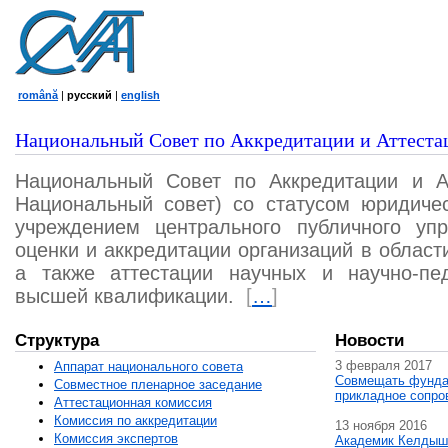
română
|
русский
|
english
Национальный Совет по Аккредитации и Аттеста
Национальный Совет по Аккредитации и А
Национальный совет) со статусом юридичес
учреждением центрального публичного уп
оценки и аккредитации организаций в област
а также аттестации научных и научно-пед
высшей квалификации.
[
…
]
Структура
Новости
3 февраля 2017
Аппарат национального совета
Совмещать фунда
Совместное пленарное заседание
прикладное сопро
Аттестационная комисcия
Комиссия по аккредитации
13 ноября 2016
Комиссия экспертов
Академик Келдыш