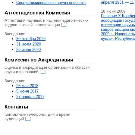
апреля 1931 — 11 
Специализированные научные советы
18 июня 2009
Аттестационная Комиссия
Решение X Конфе
Аттестация научных и научно-педагогических
ассоциации госуд
кадров высшей квалификации
[
…
]
аттестации научны
кадров высшей кв
Заседания:
2009 г., Национал
пуща», Республик
30 октября 2020
31 июля 2020
26 июня 2020
Комиссия по Аккредитации
Оценка и аккредитация организаций в области
науки и инноваций
[
…
]
Заседания:
25 мая 2018
5 июня 2017
27 апреля 2017
Контакты
Контактные телефоны, дни и время
аудиенций
[
…
]