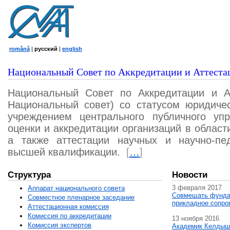
română
|
русский
|
english
Национальный Совет по Аккредитации и Аттеста
Национальный Совет по Аккредитации и А
Национальный совет) со статусом юридичес
учреждением центрального публичного уп
оценки и аккредитации организаций в област
а также аттестации научных и научно-пед
высшей квалификации.
[
…
]
Структура
Новости
3 февраля 2017
Аппарат национального совета
Совмещать фунда
Совместное пленарное заседание
прикладное сопро
Аттестационная комисcия
Комиссия по аккредитации
13 ноября 2016
Комиссия экспертов
Академик Келдыш