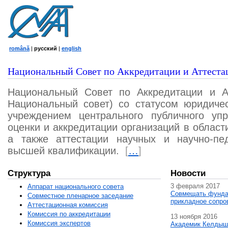
română
|
русский
|
english
Национальный Совет по Аккредитации и Аттеста
Национальный Совет по Аккредитации и А
Национальный совет) со статусом юридичес
учреждением центрального публичного уп
оценки и аккредитации организаций в област
а также аттестации научных и научно-пед
высшей квалификации.
[
…
]
Структура
Новости
3 февраля 2017
Аппарат национального совета
Совмещать фунда
Совместное пленарное заседание
прикладное сопро
Аттестационная комисcия
Комиссия по аккредитации
13 ноября 2016
Комиссия экспертов
Академик Келдыш