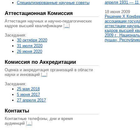
апреля 1931 — 11 
Специализированные научные советы
18 июня 2009
Аттестационная Комиссия
Решение X Конфе
Аттестация научных и научно-педагогических
ассоциации госуд
кадров высшей квалификации
[
…
]
аттестации научны
кадров высшей кв
Заседания:
2009 г., Национал
пуща», Республик
30 октября 2020
31 июля 2020
26 июня 2020
Комиссия по Аккредитации
Оценка и аккредитация организаций в области
науки и инноваций
[
…
]
Заседания:
25 мая 2018
5 июня 2017
27 апреля 2017
Контакты
Контактные телефоны, дни и время
аудиенций
[
…
]