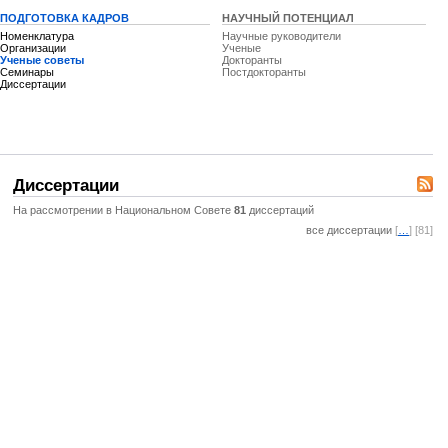
ПОДГОТОВКА КАДРОВ
НАУЧНЫЙ ПОТЕНЦИАЛ
Номенклатура
Научные руководители
Организации
Ученые
Ученые советы
Докторанты
Семинары
Постдокторанты
Диссертации
Диссертации
На рассмотрении в Национальном Совете
81
диссертаций
все диссертации
[
…
] [81]