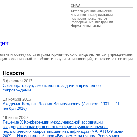
CNAA
Аттестационная комиссия
Комиссия по аккредитации
Комиссия по экспертов
Распоряжения, инструкции
Нормативные акты
ции
альный совет) со статусом юридического лица является учреждением
ации организаций в области науки и инноваций, а также аттестации
Новости
3 февраля 2017
Совмещать фундаментальные задачи и прикладное
сопровождение
13 ноября 2016
Академик Келдыш Леонид Вениаминович (7 апреля 1931 — 11
ноября 2016)
18 июня 2009
Решение X Конференции международной ассоциации
государственных органов аттестации научных и научно-
педагогических кадров высшей квалификации (МАГAT) 8-9 июня
2009 г., Национальный парк «Беловежская пуща», Республика