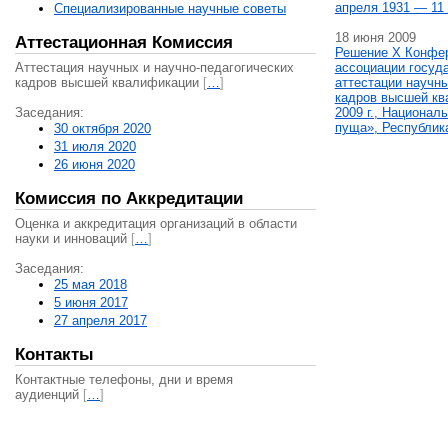
апреля 1931 — 11 
Специализированные научные советы
18 июня 2009
Аттестационная Комиссия
Решение X Конфе
Аттестация научных и научно-педагогических
ассоциации госуд
кадров высшей квалификации
[
…
]
аттестации научны
кадров высшей кв
Заседания:
2009 г., Национал
пуща», Республик
30 октября 2020
31 июля 2020
26 июня 2020
Комиссия по Аккредитации
Оценка и аккредитация организаций в области
науки и инноваций
[
…
]
Заседания:
25 мая 2018
5 июня 2017
27 апреля 2017
Контакты
Контактные телефоны, дни и время
аудиенций
[
…
]