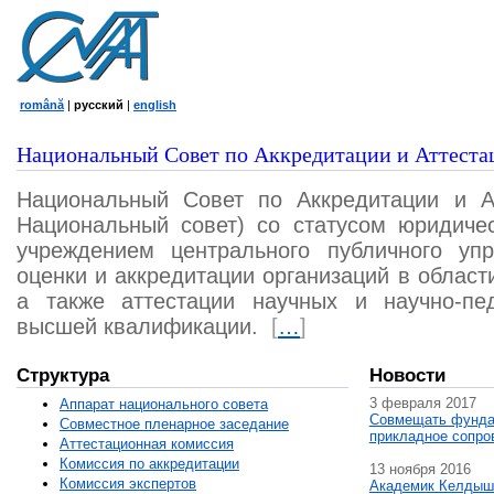
română
|
русский
|
english
Национальный Совет по Аккредитации и Аттеста
Национальный Совет по Аккредитации и А
Национальный совет) со статусом юридичес
учреждением центрального публичного уп
оценки и аккредитации организаций в област
а также аттестации научных и научно-пед
высшей квалификации.
[
…
]
Структура
Новости
3 февраля 2017
Аппарат национального совета
Совмещать фунда
Совместное пленарное заседание
прикладное сопро
Аттестационная комисcия
Комиссия по аккредитации
13 ноября 2016
Комиссия экспертов
Академик Келдыш