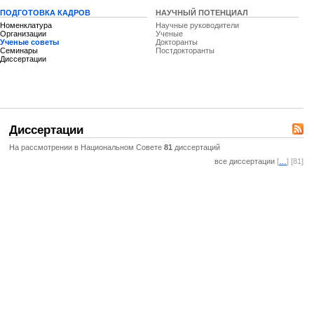
ПОДГОТОВКА КАДРОВ
НАУЧНЫЙ ПОТЕНЦИАЛ
Номенклатура
Научные руководители
Организации
Ученые
Ученые советы
Докторанты
Семинары
Постдокторанты
Диссертации
Диссертации
На рассмотрении в Национальном Совете
81
диссертаций
все диссертации
[
…
] [81]