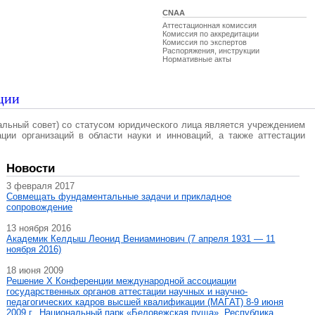
CNAA
Аттестационная комиссия
Комиссия по аккредитации
Комиссия по экспертов
Распоряжения, инструкции
Нормативные акты
ции
альный совет) со статусом юридического лица является учреждением
ации организаций в области науки и инноваций, а также аттестации
Новости
3 февраля 2017
Совмещать фундаментальные задачи и прикладное
сопровождение
13 ноября 2016
Академик Келдыш Леонид Вениаминович (7 апреля 1931 — 11
ноября 2016)
18 июня 2009
Решение X Конференции международной ассоциации
государственных органов аттестации научных и научно-
педагогических кадров высшей квалификации (МАГAT) 8-9 июня
2009 г., Национальный парк «Беловежская пуща», Республика