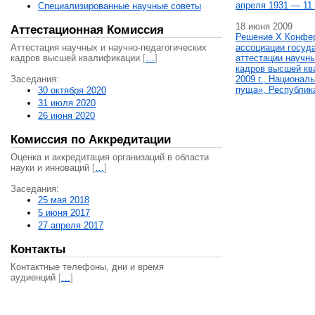
апреля 1931 — 11 
Специализированные научные советы
18 июня 2009
Аттестационная Комиссия
Решение X Конфе
Аттестация научных и научно-педагогических
ассоциации госуд
кадров высшей квалификации
[
…
]
аттестации научны
кадров высшей кв
Заседания:
2009 г., Национал
пуща», Республик
30 октября 2020
31 июля 2020
26 июня 2020
Комиссия по Аккредитации
Оценка и аккредитация организаций в области
науки и инноваций
[
…
]
Заседания:
25 мая 2018
5 июня 2017
27 апреля 2017
Контакты
Контактные телефоны, дни и время
аудиенций
[
…
]