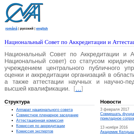
română
|
русский
|
english
Национальный Совет по Аккредитации и Аттеста
Национальный Совет по Аккредитации и А
Национальный совет) со статусом юридичес
учреждением центрального публичного уп
оценки и аккредитации организаций в област
а также аттестации научных и научно-пед
высшей квалификации.
[
…
]
Структура
Новости
3 февраля 2017
Аппарат национального совета
Совмещать фунда
Совместное пленарное заседание
прикладное сопро
Аттестационная комисcия
Комиссия по аккредитации
13 ноября 2016
Комиссия экспертов
Академик Келдыш