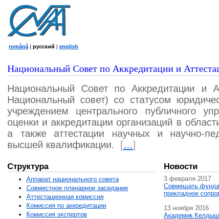
română
|
русский
|
english
Национальный Совет по Аккредитации и Аттеста
Национальный Совет по Аккредитации и А
Национальный совет) со статусом юридичес
учреждением центрального публичного уп
оценки и аккредитации организаций в област
а также аттестации научных и научно-пед
высшей квалификации.
[
…
]
Структура
Новости
3 февраля 2017
Аппарат национального совета
Совмещать фунда
Совместное пленарное заседание
прикладное сопро
Аттестационная комисcия
Комиссия по аккредитации
13 ноября 2016
Комиссия экспертов
Академик Келдыш