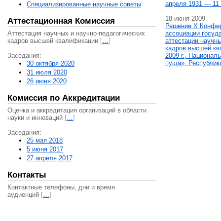
апреля 1931 — 11 
Специализированные научные советы
18 июня 2009
Аттестационная Комиссия
Решение X Конфе
Аттестация научных и научно-педагогических
ассоциации госуд
кадров высшей квалификации
[
…
]
аттестации научны
кадров высшей кв
Заседания:
2009 г., Национал
пуща», Республик
30 октября 2020
31 июля 2020
26 июня 2020
Комиссия по Аккредитации
Оценка и аккредитация организаций в области
науки и инноваций
[
…
]
Заседания:
25 мая 2018
5 июня 2017
27 апреля 2017
Контакты
Контактные телефоны, дни и время
аудиенций
[
…
]