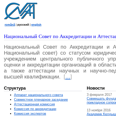
română
|
русский
|
english
Национальный Совет по Аккредитации и Аттеста
Национальный Совет по Аккредитации и А
Национальный совет) со статусом юридичес
учреждением центрального публичного уп
оценки и аккредитации организаций в област
а также аттестации научных и научно-пед
высшей квалификации.
[
…
]
Структура
Новости
3 февраля 2017
Аппарат национального совета
Совмещать фунда
Совместное пленарное заседание
прикладное сопро
Аттестационная комисcия
Комиссия по аккредитации
13 ноября 2016
Комиссия экспертов
Академик Келдыш