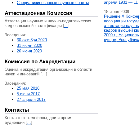
апреля 1931 — 11 
Специализированные научные советы
18 июня 2009
Аттестационная Комиссия
Решение X Конфе
Аттестация научных и научно-педагогических
ассоциации госуд
кадров высшей квалификации
[
…
]
аттестации научны
кадров высшей кв
Заседания:
2009 г., Национал
пуща», Республик
30 октября 2020
31 июля 2020
26 июня 2020
Комиссия по Аккредитации
Оценка и аккредитация организаций в области
науки и инноваций
[
…
]
Заседания:
25 мая 2018
5 июня 2017
27 апреля 2017
Контакты
Контактные телефоны, дни и время
аудиенций
[
…
]