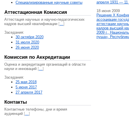
апреля 1931 — 11 
Специализированные научные советы
18 июня 2009
Аттестационная Комиссия
Решение X Конфе
Аттестация научных и научно-педагогических
ассоциации госуд
кадров высшей квалификации
[
…
]
аттестации научны
кадров высшей кв
Заседания:
2009 г., Национал
пуща», Республик
30 октября 2020
31 июля 2020
26 июня 2020
Комиссия по Аккредитации
Оценка и аккредитация организаций в области
науки и инноваций
[
…
]
Заседания:
25 мая 2018
5 июня 2017
27 апреля 2017
Контакты
Контактные телефоны, дни и время
аудиенций
[
…
]