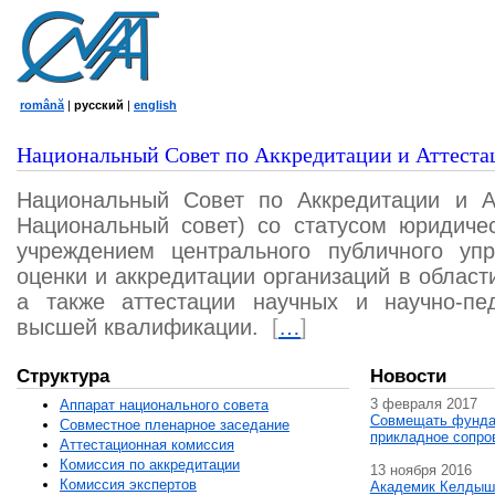
română
|
русский
|
english
Национальный Совет по Аккредитации и Аттеста
Национальный Совет по Аккредитации и А
Национальный совет) со статусом юридичес
учреждением центрального публичного уп
оценки и аккредитации организаций в област
а также аттестации научных и научно-пед
высшей квалификации.
[
…
]
Структура
Новости
3 февраля 2017
Аппарат национального совета
Совмещать фунда
Совместное пленарное заседание
прикладное сопро
Аттестационная комисcия
Комиссия по аккредитации
13 ноября 2016
Комиссия экспертов
Академик Келдыш