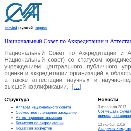
română
|
русский
|
english
Национальный Совет по Аккредитации и Аттеста
Национальный Совет по Аккредитации и А
Национальный совет) со статусом юридичес
учреждением центрального публичного уп
оценки и аккредитации организаций в област
а также аттестации научных и научно-пед
высшей квалификации.
[
…
]
Структура
Новости
3 февраля 2017
Аппарат национального совета
Совмещать фунда
Совместное пленарное заседание
прикладное сопро
Аттестационная комисcия
Комиссия по аккредитации
13 ноября 2016
Комиссия экспертов
Академик Келдыш