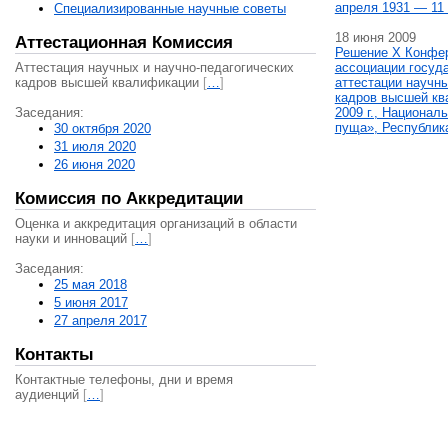
апреля 1931 — 11 
Специализированные научные советы
18 июня 2009
Аттестационная Комиссия
Решение X Конфе
Аттестация научных и научно-педагогических
ассоциации госуд
кадров высшей квалификации
[
…
]
аттестации научны
кадров высшей кв
Заседания:
2009 г., Национал
пуща», Республик
30 октября 2020
31 июля 2020
26 июня 2020
Комиссия по Аккредитации
Оценка и аккредитация организаций в области
науки и инноваций
[
…
]
Заседания:
25 мая 2018
5 июня 2017
27 апреля 2017
Контакты
Контактные телефоны, дни и время
аудиенций
[
…
]