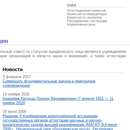
CNAA
Аттестационная комиссия
Комиссия по аккредитации
Комиссия по экспертов
Распоряжения, инструкции
Нормативные акты
ции
альный совет) со статусом юридического лица является учреждением
ации организаций в области науки и инноваций, а также аттестации
Новости
3 февраля 2017
Совмещать фундаментальные задачи и прикладное
сопровождение
13 ноября 2016
Академик Келдыш Леонид Вениаминович (7 апреля 1931 — 11
ноября 2016)
18 июня 2009
Решение X Конференции международной ассоциации
государственных органов аттестации научных и научно-
педагогических кадров высшей квалификации (МАГAT) 8-9 июня
2009 г., Национальный парк «Беловежская пуща», Республика