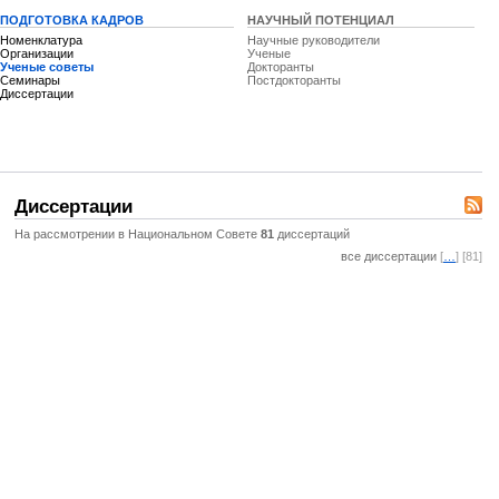
ПОДГОТОВКА КАДРОВ
НАУЧНЫЙ ПОТЕНЦИАЛ
Номенклатура
Научные руководители
Организации
Ученые
Ученые советы
Докторанты
Семинары
Постдокторанты
Диссертации
Диссертации
На рассмотрении в Национальном Совете
81
диссертаций
все диссертации
[
…
] [81]