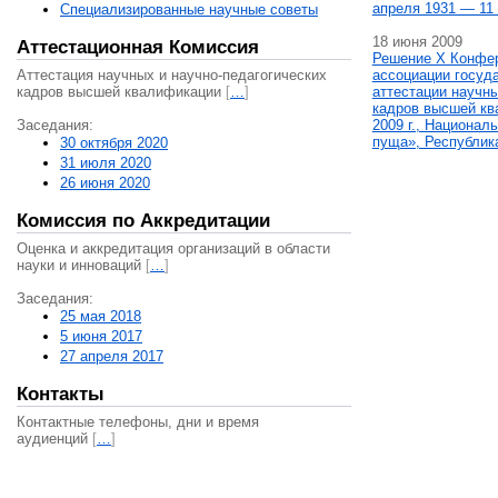
апреля 1931 — 11 
Специализированные научные советы
18 июня 2009
Аттестационная Комиссия
Решение X Конфе
Аттестация научных и научно-педагогических
ассоциации госуд
кадров высшей квалификации
[
…
]
аттестации научны
кадров высшей кв
Заседания:
2009 г., Национал
пуща», Республик
30 октября 2020
31 июля 2020
26 июня 2020
Комиссия по Аккредитации
Оценка и аккредитация организаций в области
науки и инноваций
[
…
]
Заседания:
25 мая 2018
5 июня 2017
27 апреля 2017
Контакты
Контактные телефоны, дни и время
аудиенций
[
…
]