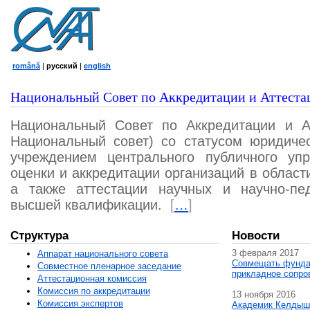
română
|
русский
|
english
Национальный Совет по Аккредитации и Аттеста
Национальный Совет по Аккредитации и А
Национальный совет) со статусом юридичес
учреждением центрального публичного уп
оценки и аккредитации организаций в област
а также аттестации научных и научно-пед
высшей квалификации.
[
…
]
Структура
Новости
3 февраля 2017
Аппарат национального совета
Совмещать фунда
Совместное пленарное заседание
прикладное сопро
Аттестационная комисcия
Комиссия по аккредитации
13 ноября 2016
Комиссия экспертов
Академик Келдыш