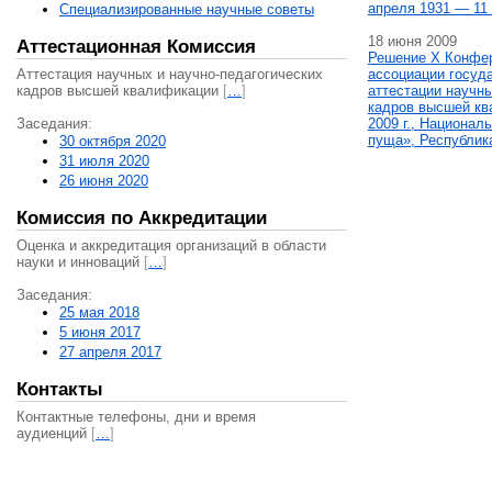
апреля 1931 — 11 
Специализированные научные советы
18 июня 2009
Аттестационная Комиссия
Решение X Конфе
Аттестация научных и научно-педагогических
ассоциации госуд
кадров высшей квалификации
[
…
]
аттестации научны
кадров высшей кв
Заседания:
2009 г., Национал
пуща», Республик
30 октября 2020
31 июля 2020
26 июня 2020
Комиссия по Аккредитации
Оценка и аккредитация организаций в области
науки и инноваций
[
…
]
Заседания:
25 мая 2018
5 июня 2017
27 апреля 2017
Контакты
Контактные телефоны, дни и время
аудиенций
[
…
]