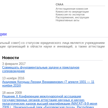
CNAA
Аттестационная комиссия
Комиссия по аккредитации
Комиссия по экспертов
Распоряжения, инструкции
Нормативные акты
ции
альный совет) со статусом юридического лица является учреждением
ации организаций в области науки и инноваций, а также аттестации
Новости
3 февраля 2017
Совмещать фундаментальные задачи и прикладное
сопровождение
13 ноября 2016
Академик Келдыш Леонид Вениаминович (7 апреля 1931 — 11
ноября 2016)
18 июня 2009
Решение X Конференции международной ассоциации
государственных органов аттестации научных и научно-
педагогических кадров высшей квалификации (МАГAT) 8-9 июня
2009 г., Национальный парк «Беловежская пуща», Республика