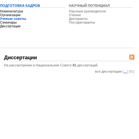
ПОДГОТОВКА КАДРОВ
НАУЧНЫЙ ПОТЕНЦИАЛ
Номенклатура
Научные руководители
Организации
Ученые
Ученые советы
Докторанты
Семинары
Постдокторанты
Диссертации
Диссертации
На рассмотрении в Национальном Совете
81
диссертаций
все диссертации
[
…
] [81]