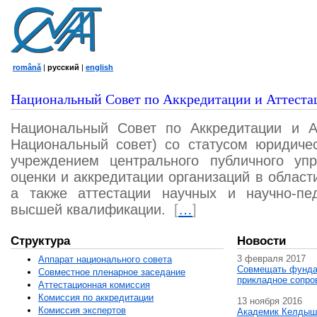
română
|
русский
|
english
Национальный Совет по Аккредитации и Аттеста
Национальный Совет по Аккредитации и А
Национальный совет) со статусом юридичес
учреждением центрального публичного уп
оценки и аккредитации организаций в област
а также аттестации научных и научно-пед
высшей квалификации.
[
…
]
Структура
Новости
3 февраля 2017
Аппарат национального совета
Совмещать фунда
Совместное пленарное заседание
прикладное сопро
Аттестационная комисcия
Комиссия по аккредитации
13 ноября 2016
Комиссия экспертов
Академик Келдыш