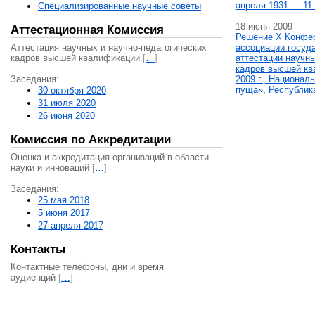
апреля 1931 — 11 
Специализированные научные советы
18 июня 2009
Аттестационная Комиссия
Решение X Конфе
Аттестация научных и научно-педагогических
ассоциации госуд
кадров высшей квалификации
[
…
]
аттестации научны
кадров высшей кв
Заседания:
2009 г., Национал
пуща», Республик
30 октября 2020
31 июля 2020
26 июня 2020
Комиссия по Аккредитации
Оценка и аккредитация организаций в области
науки и инноваций
[
…
]
Заседания:
25 мая 2018
5 июня 2017
27 апреля 2017
Контакты
Контактные телефоны, дни и время
аудиенций
[
…
]