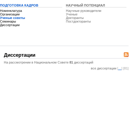
ПОДГОТОВКА КАДРОВ
НАУЧНЫЙ ПОТЕНЦИАЛ
Номенклатура
Научные руководители
Организации
Ученые
Ученые советы
Докторанты
Семинары
Постдокторанты
Диссертации
Диссертации
На рассмотрении в Национальном Совете
81
диссертаций
все диссертации
[
…
] [81]