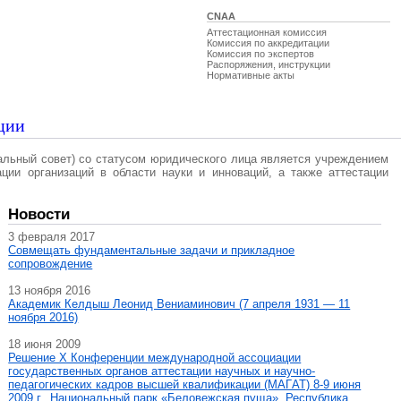
CNAA
Аттестационная комиссия
Комиссия по аккредитации
Комиссия по экспертов
Распоряжения, инструкции
Нормативные акты
ции
альный совет) со статусом юридического лица является учреждением
ации организаций в области науки и инноваций, а также аттестации
Новости
3 февраля 2017
Совмещать фундаментальные задачи и прикладное
сопровождение
13 ноября 2016
Академик Келдыш Леонид Вениаминович (7 апреля 1931 — 11
ноября 2016)
18 июня 2009
Решение X Конференции международной ассоциации
государственных органов аттестации научных и научно-
педагогических кадров высшей квалификации (МАГAT) 8-9 июня
2009 г., Национальный парк «Беловежская пуща», Республика