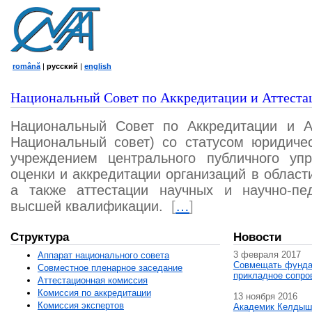
română
|
русский
|
english
Национальный Совет по Аккредитации и Аттеста
Национальный Совет по Аккредитации и А
Национальный совет) со статусом юридичес
учреждением центрального публичного уп
оценки и аккредитации организаций в област
а также аттестации научных и научно-пед
высшей квалификации.
[
…
]
Структура
Новости
3 февраля 2017
Аппарат национального совета
Совмещать фунда
Совместное пленарное заседание
прикладное сопро
Аттестационная комисcия
Комиссия по аккредитации
13 ноября 2016
Комиссия экспертов
Академик Келдыш