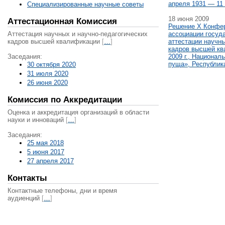
апреля 1931 — 11 
Специализированные научные советы
18 июня 2009
Аттестационная Комиссия
Решение X Конфе
Аттестация научных и научно-педагогических
ассоциации госуд
кадров высшей квалификации
[
…
]
аттестации научны
кадров высшей кв
Заседания:
2009 г., Национал
пуща», Республик
30 октября 2020
31 июля 2020
26 июня 2020
Комиссия по Аккредитации
Оценка и аккредитация организаций в области
науки и инноваций
[
…
]
Заседания:
25 мая 2018
5 июня 2017
27 апреля 2017
Контакты
Контактные телефоны, дни и время
аудиенций
[
…
]